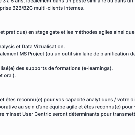
 3 à 5 ans, idéalement dans un poste similaire ou dans un r
prise B2B/B2C multi-clients internes.
e et pratique) en stage gate et les méthodes agiles ainsi q
alysis et Data Vizualisation.
éalement MS Project (ou un outil similaire de planification 
lisé(e) des supports de formations (e-learnings).
t oral).
et êtes reconnu(e) pour vos capacité analytiques / votre di
orative au sein d’une équipe agile et êtes reconnu(e) pour v
otre minset User Centric seront déterminants pour transmett